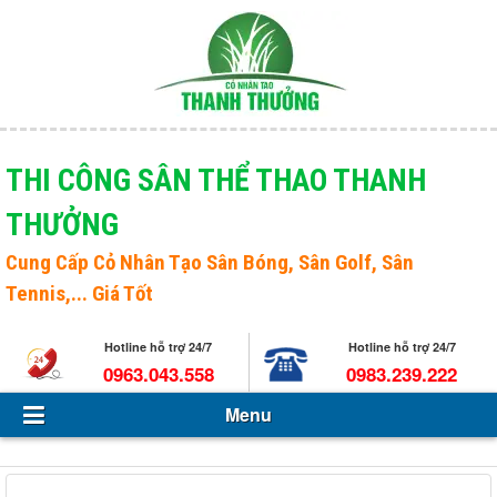
Menu
Giới thiệu
THI CÔNG SÂN THỂ THAO THANH
THƯỞNG
Sản phẩm
Open s
Cung Cấp
Cỏ Nhân Tạo Sân Bóng
, Sân Golf, Sân
Tin Tức - Sự kiện
Tennis,... Giá Tốt
Hỏi và đáp
Hotline hỗ trợ 24/7
Hotline hỗ trợ 24/7
Tuyển dụng
0963.043.558
0983.239.222
Menu
Liên hệ