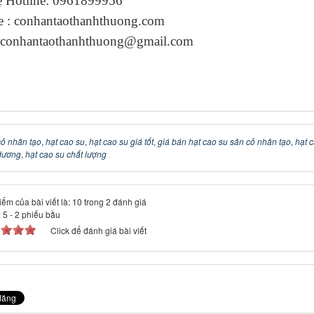
ệ Hotline: 0961899956
e : conhantaothanhthuong.com
 conhantaothanhthuong@gmail.com
cỏ nhân tạo
,
hạt cao su
,
hạt cao su giá tốt
,
giá bán hạt cao su sân cỏ nhân tạo
,
hạt 
 dương
,
hạt cao su chất lượng
ểm của bài viết là: 10 trong 2 đánh giá
:
5
-
2
phiếu bầu
Click để đánh giá bài viết