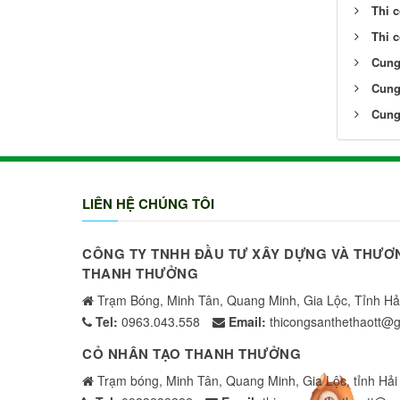
Thi 
Thi 
Cung
Cung
Cung 
LIÊN HỆ CHÚNG TÔI
CÔNG TY TNHH ĐẦU TƯ XÂY DỰNG VÀ THƯƠ
THANH THƯỞNG
Trạm Bóng, Minh Tân, Quang Minh, Gia Lộc, Tỉnh H
Tel:
0963.043.558
Email:
thicongsanthethaott@
CỎ NHÂN TẠO THANH THƯỞNG
Trạm bóng, Minh Tân, Quang Minh, Gia Lộc, tỉnh Hả