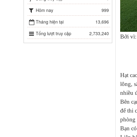
Hôm nay
999
Tháng hiện tại
13,696
Tổng lượt truy cập
2,733,240
Bởi vì:
Hạt ca
lông, 
nhiều 
Bên cạ
để thi 
phòng t
Bạn có 