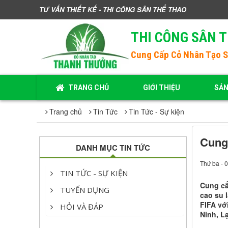
TƯ VẤN THIẾT KẾ - THI CÔNG SÂN THỂ THAO
THI CÔNG SÂN 
Cung Cấp
Cỏ Nhân Tạo 
TRANG CHỦ
GIỚI THIỆU
SẢ
Trang chủ
Tin Tức
Tin Tức - Sự kiện
Cung 
DANH MỤC TIN TỨC
Thứ ba - 
TIN TỨC - SỰ KIỆN
Cung cấ
TUYỂN DỤNG
cao su 
FIFA vớ
HỎI VÀ ĐÁP
Ninh, L