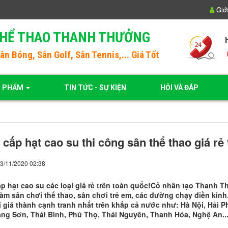
Giới
THỂ THAO THANH THƯỞNG
Sân Bóng
, Sân Golf, Sân Tennis,... Giá Tốt
N PHẨM
TIN TỨC - SỰ KIỆN
HỎI VÀ ĐÁP
cấp hạt cao su thi công sân thể thao giá rẻ
03/11/2020 02:38
p hạt cao su các loại giá rẻ trên toàn quốc!Cỏ nhân tạo Thanh T
làm sân chơi thể thao, sân chơi trẻ em, các đường chạy điền kinh.
i giá thành cạnh tranh nhất trên khắp cả nước như: Hà Nội, Hải 
ạng Sơn, Thái Bình, Phú Thọ, Thái Nguyên, Thanh Hóa, Nghệ An..