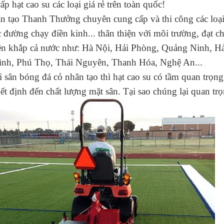
p hạt cao su các loại giá rẻ trên toàn quốc!
n tạo Thanh Thưởng chuyên cung cấp và thi công các loại h
 đường chạy điền kinh... thân thiện với môi trường, đạt c
rên khắp cả nước như: Hà Nội, Hải Phòng, Quảng Ninh, H
ình, Phú Thọ, Thái Nguyên, Thanh Hóa, Nghệ An...
 sân bóng đá cỏ nhân tạo thì hạt cao su có tầm quan trọng
ết định đến chất lượng mặt sân. Tại sao chúng lại quan tr