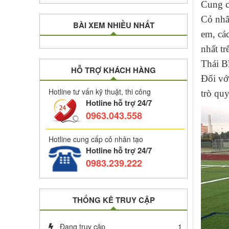
Cung cấ
Cỏ nhâ
BÀI XEM NHIỀU NHẤT
em, các
nhất t
Thái B
HỖ TRỢ KHÁCH HÀNG
Đối với
Hotline tư vấn kỹ thuật, thi công
trò quy
Hotline hỗ trợ 24/7
0963.043.558
Hotline cung cấp cỏ nhân tạo
Hotline hỗ trợ 24/7
0983.239.222
THỐNG KÊ TRUY CẬP
Đang truy cập
1