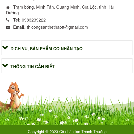
Trạm bóng, Minh Tân, Quang Minh, Gia Lộc, tỉnh Hải
Dương
Tel:
0983239222
Email:
thicongsanthethaott@gmail.com
DỊCH VỤ, SẢN PHẨM CỎ NHÂN TẠO
THÔNG TIN CẦN BIẾT
Copyright © 2023 Cỏ nhân tạo Thanh Thưởng