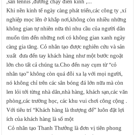
,sân tennis ,đường chạy điền kinh ,...
Khi nền kinh tế ngày càng phát triển,các công ty ,xí
nghiệp mọc lên ở khắp nơi,không còn nhiều những
không gian tự nhiên nữa thì nhu cầu của người dân
muốn tìm đến những nơi có không gian xanh ngày
càng gia tăng. Cỏ nhân tạo được nghiên cứu và sả
n
xuất đưa đến tay khách hàng như một bước ngoặt
lớn cho tất c
ả
chúng ta.Cho đến nay cụm từ “cỏ
nhân tạo” không còn quá đỗi xa lạ với mọi người,
nó không chỉ trên các sân bóng đá lớn nữa
mà
còn
len lỏi tới từng nhà dân,nhà hàng, khách sạn,các văn
phòng,các tr
ườ
ng học, các khu vui chơi công cộng
.
Với tiêu trí “Khách hàng là thượng đế” luôn đặt lợi
ích của khách hàng là số một
Cỏ nhân tạo Thanh Thưởng là đơn vị tiên phong