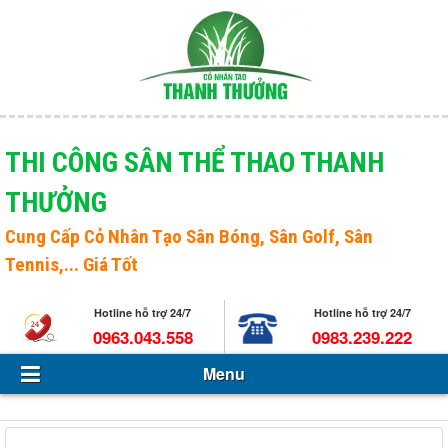
Menu
Giới thiệu
THI CÔNG SÂN THỂ THAO THANH
THƯỞNG
Sản phẩm
Open s
Cung Cấp
Cỏ Nhân Tạo Sân Bóng
, Sân Golf, Sân
Tin Tức - Sự kiện
Tennis,... Giá Tốt
Hỏi và đáp
Hotline hỗ trợ 24/7
Hotline hỗ trợ 24/7
Tuyển dụng
0963.043.558
0983.239.222
Menu
Liên hệ