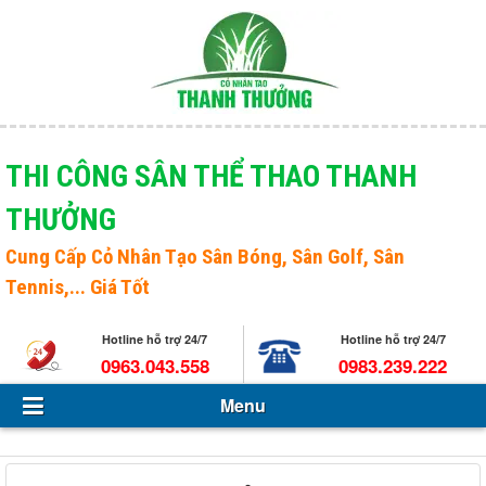
Menu
Giới thiệu
THI CÔNG SÂN THỂ THAO THANH
THƯỞNG
Sản phẩm
Open s
Cung Cấp
Cỏ Nhân Tạo Sân Bóng
, Sân Golf, Sân
Tin Tức - Sự kiện
Tennis,... Giá Tốt
Hỏi và đáp
Hotline hỗ trợ 24/7
Hotline hỗ trợ 24/7
Tuyển dụng
0963.043.558
0983.239.222
Menu
Liên hệ