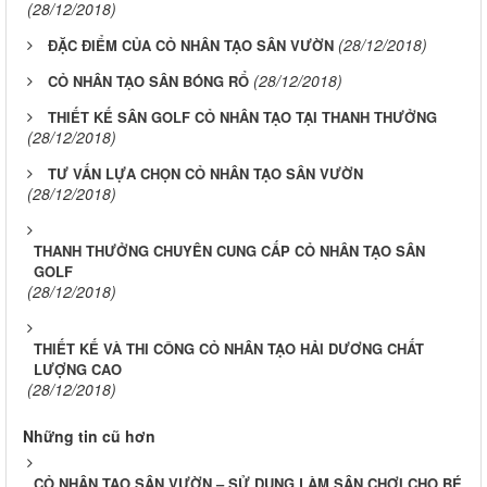
(28/12/2018)
(28/12/2018)
ĐẶC ĐIỂM CỦA CỎ NHÂN TẠO SÂN VƯỜN
(28/12/2018)
CỎ NHÂN TẠO SÂN BÓNG RỔ
THIẾT KẾ SÂN GOLF CỎ NHÂN TẠO TẠI THANH THƯỞNG
(28/12/2018)
TƯ VẤN LỰA CHỌN CỎ NHÂN TẠO SÂN VƯỜN
(28/12/2018)
THANH THƯỞNG CHUYÊN CUNG CẤP CỎ NHÂN TẠO SÂN
GOLF
(28/12/2018)
THIẾT KẾ VÀ THI CÔNG CỎ NHÂN TẠO HẢI DƯƠNG CHẤT
LƯỢNG CAO
(28/12/2018)
Những tin cũ hơn
CỎ NHÂN TẠO SÂN VƯỜN – SỬ DỤNG LÀM SÂN CHƠI CHO BÉ