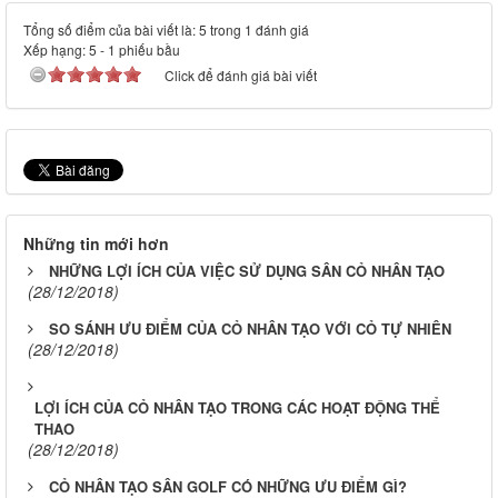
Tổng số điểm của bài viết là: 5 trong 1 đánh giá
Xếp hạng:
5
-
1
phiếu bầu
Click để đánh giá bài viết
Những tin mới hơn
NHỮNG LỢI ÍCH CỦA VIỆC SỬ DỤNG SÂN CỎ NHÂN TẠO
(28/12/2018)
SO SÁNH ƯU ĐIỂM CỦA CỎ NHÂN TẠO VỚI CỎ TỰ NHIÊN
(28/12/2018)
LỢI ÍCH CỦA CỎ NHÂN TẠO TRONG CÁC HOẠT ĐỘNG THỂ
THAO
(28/12/2018)
CỎ NHÂN TẠO SÂN GOLF CÓ NHỮNG ƯU ĐIỂM GÌ?