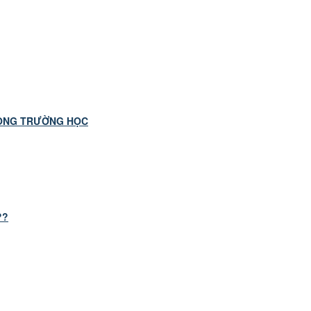
RONG TRƯỜNG HỌC
??