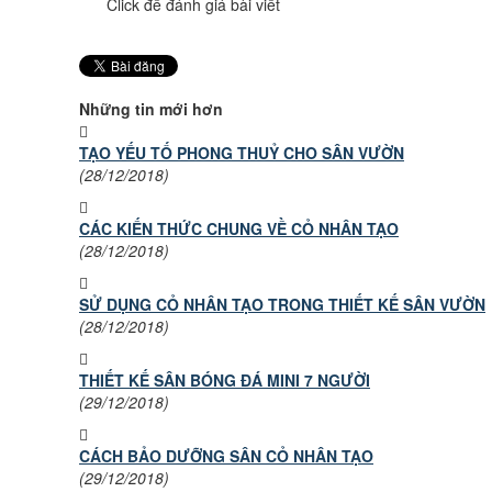
Click để đánh giá bài viết
Những tin mới hơn
TẠO YẾU TỐ PHONG THUỶ CHO SÂN VƯỜN
(28/12/2018)
CÁC KIẾN THỨC CHUNG VỀ CỎ NHÂN TẠO
(28/12/2018)
SỬ DỤNG CỎ NHÂN TẠO TRONG THIẾT KẾ SÂN VƯỜN
(28/12/2018)
THIẾT KẾ SÂN BÓNG ĐÁ MINI 7 NGƯỜI
(29/12/2018)
CÁCH BẢO DƯỠNG SÂN CỎ NHÂN TẠO
(29/12/2018)