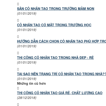
SÂN CỎ NHÂN TẠO TRONG TRƯỜNG MẦM NON
(01/01/2019)
CỎ NHÂN TẠO CÓ MẶT TRONG TRƯỜNG HỌC
(01/01/2019)
HƯỚNG DẪN CÁCH CHỌN CỎ NHÂN TẠO PHÙ HỢP T
(01/01/2019)
THI CÔNG CỎ NHÂN TẠO TRONG NHÀ ĐẸP - RẺ
(01/01/2019)
TẠI SAO NÊN TRANG TRÍ CỎ NHÂN TẠO TRONG NHÀ?
(01/01/2019)
Những tin cũ hơn
THI CÔNG CỎ NHÂN TẠO GIÁ RẺ, CHẤT LƯỢNG CAO
(28/12/2018)