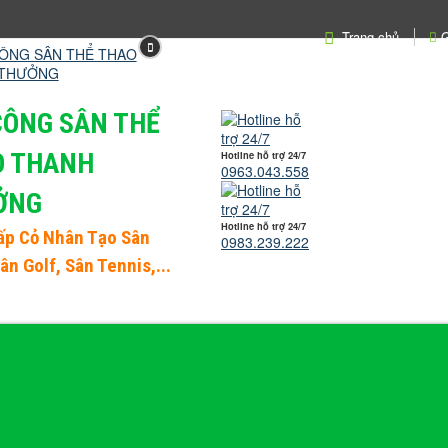
Trang chủ
G
CÔNG SÂN THỂ
O THANH
Hotline hỗ trợ 24/7
0963.043.558
ỞNG
Hotline hỗ trợ 24/7
ấp
Cỏ Nhân Tạo Sân
0983.239.222
Sân Golf, Sân Tennis,...