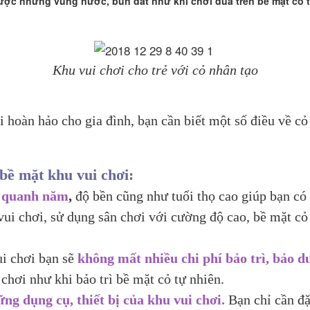
ược những vũng nước, bùn đất như khi chơi đùa trên bề mặt cỏ t
Khu vui chơi cho trẻ với cỏ nhân tạo
i hoàn hảo cho gia đình, bạn cần biết một số điều về cỏ
bề mặt khu vui chơi:
h quanh năm
,
độ bền cũng như tuổi thọ cao giúp bạn có
vui chơi, sử dụng sân chơi với cường độ cao, bề mặt c
i chơi bạn sẽ
không mất nhiều chi phí bảo trì, bảo 
chơi như khi bảo trì bề mặt cỏ tự nhiên.
g dụng cụ, thiết bị của khu vui chơi.
Bạn chỉ cần đặ