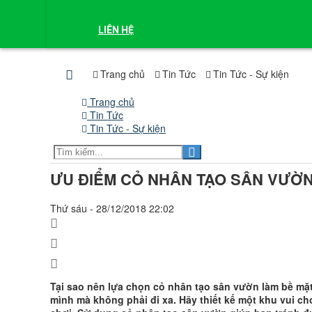
LIÊN HỆ
Trang chủ
Tin Tức
Tin Tức - Sự kiện
Trang chủ
Tin Tức
Tin Tức - Sự kiện
ƯU ĐIỂM CỎ NHÂN TẠO SÂN VƯỜN
Thứ sáu - 28/12/2018 22:02
Tại sao nên lựa chọn cỏ nhân tạo sân vườn làm bề mặt 
mình mà không phải đi xa. Hãy thiết kế một khu vui c