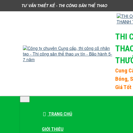
TƯ VẤN THIẾT KẾ - THI CÔNG SÂN THỂ THAO
Close menu
THI 
THA
THƯ
Cung C
Bóng
, 
Giá Tốt
TRANG CHỦ
GIỚI THIỆU