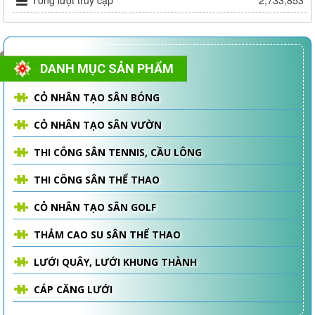
Tổng lượt truy cập
2,733,853
DANH MỤC SẢN PHẨM
CỎ NHÂN TẠO SÂN BÓNG
CỎ NHÂN TẠO SÂN VƯỜN
THI CÔNG SÂN TENNIS, CẦU LÔNG
THI CÔNG SÂN THỂ THAO
CỎ NHÂN TẠO SÂN GOLF
THẢM CAO SU SÂN THỂ THAO
LƯỚI QUÂY, LƯỚI KHUNG THÀNH
CÁP CĂNG LƯỚI