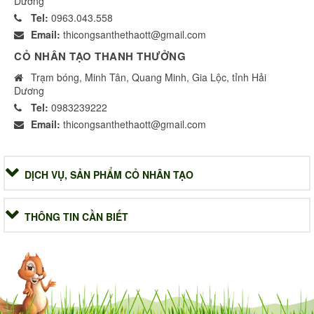
Dương
Tel:
0963.043.558
Email:
thicongsanthethaott@gmail.com
CỎ NHÂN TẠO THANH THƯỞNG
Trạm bóng, Minh Tân, Quang Minh, Gia Lộc, tỉnh Hải
Dương
Tel:
0983239222
Email:
thicongsanthethaott@gmail.com
DỊCH VỤ, SẢN PHẨM CỎ NHÂN TẠO
THÔNG TIN CẦN BIẾT