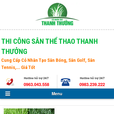
Menu
Giới thiệu
THI CÔNG SÂN THỂ THAO THANH
THƯỞNG
Sản phẩm
Open s
Cung Cấp
Cỏ Nhân Tạo Sân Bóng
, Sân Golf, Sân
Tin Tức - Sự kiện
Tennis,... Giá Tốt
Hỏi và đáp
Hotline hỗ trợ 24/7
Hotline hỗ trợ 24/7
0963.043.558
0983.239.222
Tuyển dụng
Menu
Liên hệ