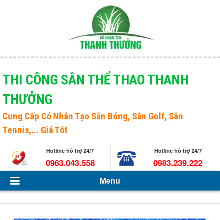
Menu
Giới thiệu
THI CÔNG SÂN THỂ THAO THANH
THƯỞNG
Sản phẩm
Open s
Cung Cấp
Cỏ Nhân Tạo Sân Bóng
, Sân Golf, Sân
Tin Tức - Sự kiện
Tennis,... Giá Tốt
Hỏi và đáp
Hotline hỗ trợ 24/7
Hotline hỗ trợ 24/7
0963.043.558
0983.239.222
Tuyển dụng
Menu
Liên hệ