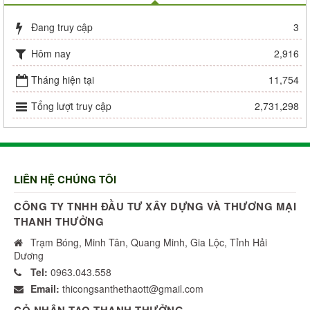
Đang truy cập
3
Hôm nay
2,916
Tháng hiện tại
11,754
Tổng lượt truy cập
2,731,298
LIÊN HỆ CHÚNG TÔI
CÔNG TY TNHH ĐẦU TƯ XÂY DỰNG VÀ THƯƠNG MẠI
THANH THƯỞNG
Trạm Bóng, Minh Tân, Quang Minh, Gia Lộc, Tỉnh Hải
Dương
Tel:
0963.043.558
Email:
thicongsanthethaott@gmail.com
CỎ NHÂN TẠO THANH THƯỞNG