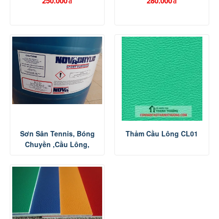
250.000
280.000
đ
đ
Sơn Sân Tennis, Bóng
Thảm Cầu Lông CL01
Chuyền ,cầu Lông,
Bóng Rổ