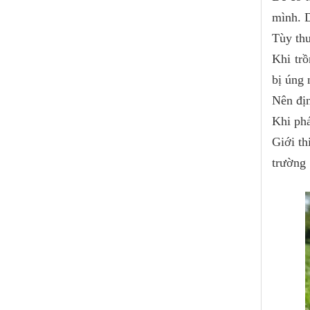
mình. D
Tùy thu
Khi trồ
bị úng 
Nên địn
Khi phá
Giới th
trường