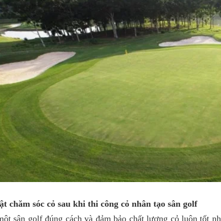
t chăm sóc cỏ sau khi thi công cỏ nhân tạo sân golf
ột sân golf đúng cách và đảm bảo chất lượng cỏ luôn tốt nh