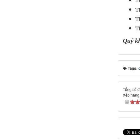
Th
Th
Th
Th
Quý kh
Tags:
Tổng số đi
Xếp hạng