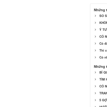
Những t
SO S
KHÔN
Ý TƯ
CỎ N
Cỏ đ
Thi 
Cỏ n
Những t
BÍ Q
TÌM 
CỎ N
TRAN
5 GỢ
HƯỚN