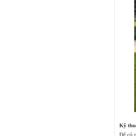
Kỹ thuậ
Để có m