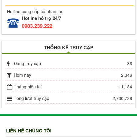
Hotline cung cấp cỏ nhân tạo
Hotline hỗ trợ 24/7
0983.239.222
THỐNG KÊ TRUY CẬP
Đang truy cập
36
Hôm nay
2,346
Tháng hiện tại
11,184
Tổng lượt truy cập
2,730,728
LIÊN HỆ CHÚNG TÔI