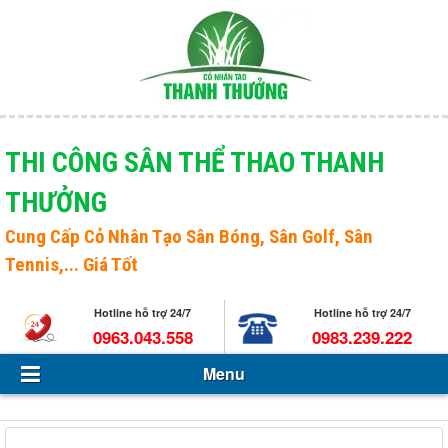
Menu
Giới thiệu
THI CÔNG SÂN THỂ THAO THANH
THƯỞNG
Sản phẩm
Open s
Cung Cấp
Cỏ Nhân Tạo Sân Bóng
, Sân Golf, Sân
Tin Tức - Sự kiện
Tennis,... Giá Tốt
Hỏi và đáp
Hotline hỗ trợ 24/7
Hotline hỗ trợ 24/7
Tuyển dụng
0963.043.558
0983.239.222
Menu
Liên hệ