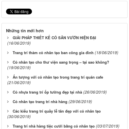
Những tin mới hơn
GIẢI PHÁP THIẾT KẾ CỎ SÂN VƯỜN HIỆN ĐẠI
(16/06/2019)
(18/06/2019)
Trang trí thảm cỏ nhân tạo ban công gia đình
Cỏ nhân tạo cho thư viện sang trọng – tại sao không?
(19/06/2019)
Ấn tượng với cỏ nhân tạo trong trang trí quán cafe
(21/06/2019)
(26/06/2019)
Cỏ nhựa trang trí ốp tường đẹp tại nhà
(29/06/2019)
Cỏ nhân tạo trang trí nhà hàng
Các kiểu trang trí quầy lễ tân đẹp với cỏ nhân tạo
(30/06/2019)
(03/07/2019)
Trang trí nhà hàng tiệc cưới bằng cỏ nhân tạo