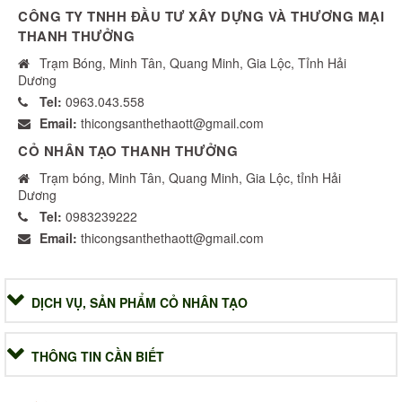
CÔNG TY TNHH ĐẦU TƯ XÂY DỰNG VÀ THƯƠNG MẠI
THANH THƯỞNG
Trạm Bóng, Minh Tân, Quang Minh, Gia Lộc, Tỉnh Hải
Dương
Tel:
0963.043.558
Email:
thicongsanthethaott@gmail.com
CỎ NHÂN TẠO THANH THƯỞNG
Trạm bóng, Minh Tân, Quang Minh, Gia Lộc, tỉnh Hải
Dương
Tel:
0983239222
Email:
thicongsanthethaott@gmail.com
DỊCH VỤ, SẢN PHẨM CỎ NHÂN TẠO
THÔNG TIN CẦN BIẾT