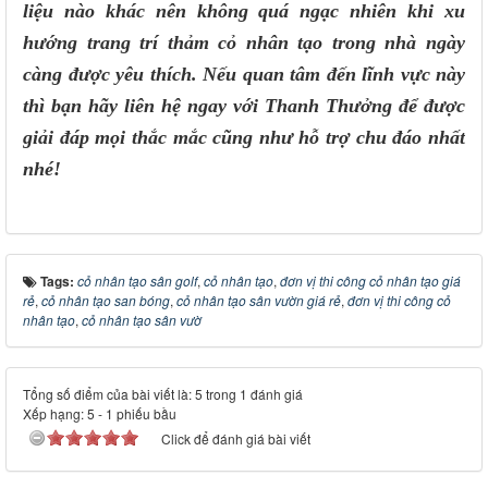
liệu nào khác nên không quá ngạc nhiên khi xu
hướng trang trí thảm cỏ nhân tạo trong nhà ngày
càng được yêu thích. Nếu quan tâm đến lĩnh vực này
thì bạn hãy liên hệ ngay với Thanh Thưởng để được
giải đáp mọi thắc mắc cũng như hỗ trợ chu đáo nhất
nhé!
Tags:
cỏ nhân tạo sân golf
,
cỏ nhân tạo
,
đơn vị thi công cỏ nhân tạo giá
rẻ
,
cỏ nhân tạo san bóng
,
cỏ nhân tạo sân vườn giá rẻ
,
đơn vị thi công cỏ
nhân tạo
,
cỏ nhân tạo sân vườ
Tổng số điểm của bài viết là: 5 trong 1 đánh giá
Xếp hạng:
5
-
1
phiếu bầu
Click để đánh giá bài viết