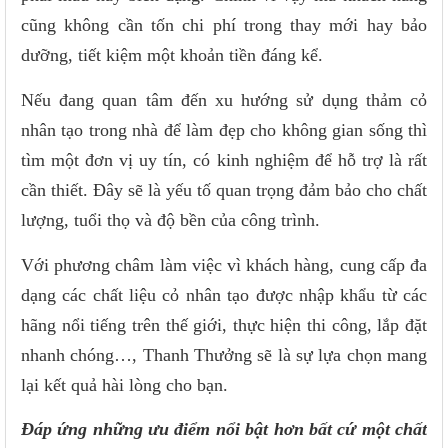
cũng không cần tốn chi phí trong thay mới hay bảo
dưỡng, tiết kiệm một khoản tiền đáng kể.
Nếu đang quan tâm đến xu hướng sử dụng thảm cỏ
nhân tạo trong nhà để làm đẹp cho không gian sống thì
tìm một đơn vị uy tín, có kinh nghiệm để hỗ trợ là rất
cần thiết. Đây sẽ là yếu tố quan trọng đảm bảo cho chất
lượng, tuổi thọ và độ bền của công trình.
Với phương châm làm việc vì khách hàng, cung cấp đa
dạng các chất liệu cỏ nhân tạo được nhập khẩu từ các
hãng nổi tiếng trên thế giới, thực hiện thi công, lắp đặt
nhanh chóng…, Thanh Thưởng sẽ là sự lựa chọn mang
lại kết quả hài lòng cho bạn.
Đáp ứng những ưu điểm nổi bật hơn bất cứ một chất