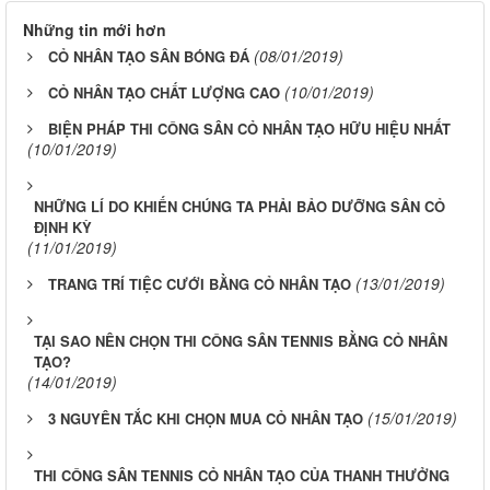
Những tin mới hơn
(08/01/2019)
CỎ NHÂN TẠO SÂN BÓNG ĐÁ
(10/01/2019)
CỎ NHÂN TẠO CHẤT LƯỢNG CAO
BIỆN PHÁP THI CÔNG SÂN CỎ NHÂN TẠO HỮU HIỆU NHẤT
(10/01/2019)
NHỮNG LÍ DO KHIẾN CHÚNG TA PHẢI BẢO DƯỠNG SÂN CỎ
ĐỊNH KỲ
(11/01/2019)
(13/01/2019)
TRANG TRÍ TIỆC CƯỚI BẰNG CỎ NHÂN TẠO
TẠI SAO NÊN CHỌN THI CÔNG SÂN TENNIS BẰNG CỎ NHÂN
TẠO?
(14/01/2019)
(15/01/2019)
3 NGUYÊN TẮC KHI CHỌN MUA CỎ NHÂN TẠO
THI CÔNG SÂN TENNIS CỎ NHÂN TẠO CỦA THANH THƯỞNG