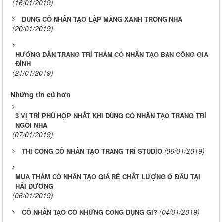
(16/01/2019)
DÙNG CỎ NHÂN TẠO LẬP MẢNG XANH TRONG NHÀ
(20/01/2019)
HƯỚNG DẪN TRANG TRÍ THẢM CỎ NHÂN TẠO BAN CÔNG GIA
ĐÌNH
(21/01/2019)
Những tin cũ hơn
3 VỊ TRÍ PHÙ HỢP NHẤT KHI DÙNG CỎ NHÂN TẠO TRANG TRÍ
NGÔI NHÀ
(07/01/2019)
(06/01/2019)
THI CÔNG CỎ NHÂN TẠO TRANG TRÍ STUDIO
MUA THẢM CỎ NHÂN TẠO GIÁ RẺ CHẤT LƯỢNG Ở ĐÂU TẠI
HẢI DƯƠNG
(06/01/2019)
(04/01/2019)
CỎ NHÂN TẠO CÓ NHỮNG CÔNG DỤNG GÌ?