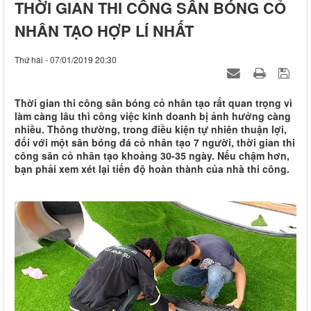
THỜI GIAN THI CÔNG SÂN BÓNG CỎ
NHÂN TẠO HỢP LÍ NHẤT
Thứ hai - 07/01/2019 20:30
Thời gian thi công sân bóng cỏ nhân tạo rất quan trọng vì
làm càng lâu thì công việc kinh doanh bị ảnh hưởng càng
nhiều. Thông thường, trong điều kiện tự nhiên thuận lợi,
đối với một sân bóng đá cỏ nhân tạo 7 người, thời gian thi
công sân cỏ nhân tạo khoảng 30-35 ngày. Nếu chậm hơn,
bạn phải xem xét lại tiến độ hoàn thành của nhà thi công.