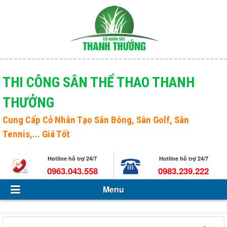
Menu
Giới thiệu
THI CÔNG SÂN THỂ THAO THANH
THƯỞNG
Sản phẩm
Open s
Cung Cấp
Cỏ Nhân Tạo Sân Bóng
, Sân Golf, Sân
Tin Tức - Sự kiện
Tennis,... Giá Tốt
Hỏi và đáp
Hotline hỗ trợ 24/7
Hotline hỗ trợ 24/7
Tuyển dụng
0963.043.558
0983.239.222
Menu
Liên hệ