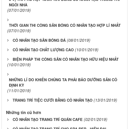
NGÔI NHÀ
(07/01/2019)
THỜI GIAN THI CÔNG SÂN BÓNG CỎ NHÂN TẠO HỢP LÍ NHẤT
(07/01/2019)
(08/01/2019)
CỎ NHÂN TẠO SÂN BÓNG ĐÁ
(10/01/2019)
CỎ NHÂN TẠO CHẤT LƯỢNG CAO
BIỆN PHÁP THI CÔNG SÂN CỎ NHÂN TẠO HỮU HIỆU NHẤT
(10/01/2019)
NHỮNG LÍ DO KHIẾN CHÚNG TA PHẢI BẢO DƯỠNG SÂN CỎ
ĐỊNH KỲ
(11/01/2019)
(13/01/2019)
TRANG TRÍ TIỆC CƯỚI BẰNG CỎ NHÂN TẠO
Những tin cũ hơn
(02/01/2019)
CỎ NHÂN TẠO TRANG TRÍ QUÁN CAFE
CỎ NHÂN TẠO TRANG TRÍ CHO SPA ĐẸP - HIỆN ĐẠI