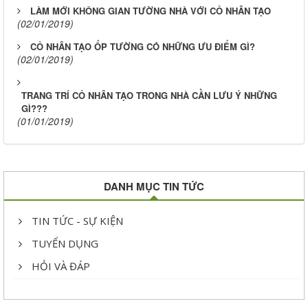
LÀM MỚI KHÔNG GIAN TƯỜNG NHÀ VỚI CỎ NHÂN TẠO
(02/01/2019)
CỎ NHÂN TẠO ỐP TƯỜNG CÓ NHỮNG ƯU ĐIỂM GÌ?
(02/01/2019)
TRANG TRÍ CỎ NHÂN TẠO TRONG NHÀ CẦN LƯU Ý NHỮNG
GÌ???
(01/01/2019)
DANH MỤC TIN TỨC
TIN TỨC - SỰ KIỆN
TUYỂN DỤNG
HỎI VÀ ĐÁP