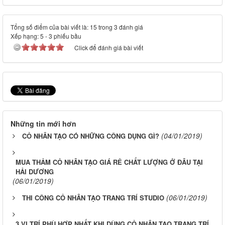
Tổng số điểm của bài viết là: 15 trong 3 đánh giá
Xếp hạng:
5
-
3
phiếu bầu
Click để đánh giá bài viết
Những tin mới hơn
(04/01/2019)
CỎ NHÂN TẠO CÓ NHỮNG CÔNG DỤNG GÌ?
MUA THẢM CỎ NHÂN TẠO GIÁ RẺ CHẤT LƯỢNG Ở ĐÂU TẠI
HẢI DƯƠNG
(06/01/2019)
(06/01/2019)
THI CÔNG CỎ NHÂN TẠO TRANG TRÍ STUDIO
3 VỊ TRÍ PHÙ HỢP NHẤT KHI DÙNG CỎ NHÂN TẠO TRANG TRÍ