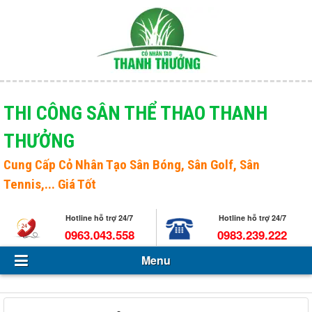
Menu
Giới thiệu
THI CÔNG SÂN THỂ THAO THANH
THƯỞNG
Sản phẩm
Open s
Cung Cấp
Cỏ Nhân Tạo Sân Bóng
, Sân Golf, Sân
Tin Tức - Sự kiện
Tennis,... Giá Tốt
Hỏi và đáp
Hotline hỗ trợ 24/7
Hotline hỗ trợ 24/7
Tuyển dụng
0963.043.558
0983.239.222
Menu
Liên hệ