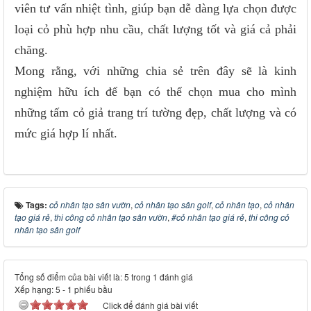
viên tư vấn nhiệt tình, giúp bạn dễ dàng lựa chọn được
loại cỏ phù hợp nhu cầu, chất lượng tốt và giá cả phải
chăng.
Mong rằng, với những chia sẻ trên đây sẽ là kinh
nghiệm hữu ích để bạn có thể chọn mua cho mình
những tấm cỏ giả trang trí tường đẹp, chất lượng và có
mức giá hợp lí nhất.
Tags:
cỏ nhân tạo sân vườn
,
cỏ nhân tạo sân golf
,
cỏ nhân tạo
,
cỏ nhân
tạo giá rẻ
,
thi công cỏ nhân tạo sân vườn
,
#cỏ nhân tạo giá rẻ
,
thi công cỏ
nhân tạo sân golf
Tổng số điểm của bài viết là: 5 trong 1 đánh giá
Xếp hạng:
5
-
1
phiếu bầu
Click để đánh giá bài viết