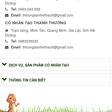
Dương
Tel:
0963.043.558
Email:
thicongsanthethaott@gmail.com
CỎ NHÂN TẠO THANH THƯỞNG
Trạm bóng, Minh Tân, Quang Minh, Gia Lộc, tỉnh Hải
Dương
Tel:
0983239222
Email:
thicongsanthethaott@gmail.com
DỊCH VỤ, SẢN PHẨM CỎ NHÂN TẠO
THÔNG TIN CẦN BIẾT