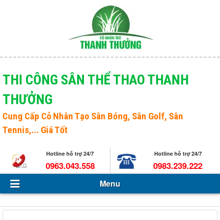
Menu
Giới thiệu
THI CÔNG SÂN THỂ THAO THANH
THƯỞNG
Sản phẩm
Open s
Cung Cấp
Cỏ Nhân Tạo Sân Bóng
, Sân Golf, Sân
Tin Tức - Sự kiện
Tennis,... Giá Tốt
Hỏi và đáp
Hotline hỗ trợ 24/7
Hotline hỗ trợ 24/7
Tuyển dụng
0963.043.558
0983.239.222
Menu
Liên hệ